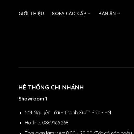
Skip
to
GIỚI THIỆU
SOFA CAO CẤP
BÀN ĂN
content
HỆ THỐNG CHI NHÁNH
Showroom 1
544 Nguyễn Trãi - Thanh Xuân Bắc - HN
Hotline: 0869.166.268
Thời gian làm việc: 8:00 - 20:00 (Tất cả các ngày