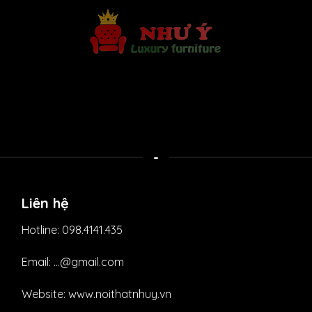
-
Liên hệ
Hotline: 098.4141.435
Email: ...@gmail.com
Website: www.noithatnhuy.vn