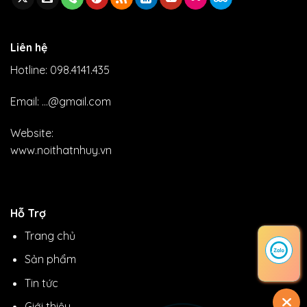
Liên hệ
Hotline: 098.4141.435
Email: ...@gmail.com
Website:
www.noithatnhuy.vn
Hỗ Trợ
Trang chủ
Sản phẩm
Tin tức
Giới thiệu