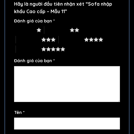
Hãy là người đầu tiên nhận xét “Sofa nhập
khẩu Cao cấp – Mẫu 11”
Đánh giá của bạn
*
1 trên 5 sao
2 trên 5 sao
3 trên 5 sao
4 trên 5 sao
5 trên 5 sao
Đánh giá của bạn
*
Tên
*