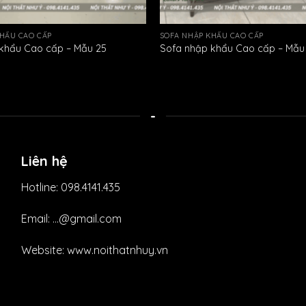
HẨU CAO CẤP
SOFA NHẬP KHẨU CAO CẤP
khẩu Cao cấp – Mẫu 25
Sofa nhập khẩu Cao cấp – Mẫu
-
Liên hệ
Hotline: 098.4141.435
Email: ...@gmail.com
Website: www.noithatnhuy.vn