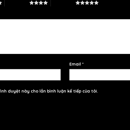
4 trên 5 sao
5 trên 5 sao
Email
*
ình duyệt này cho lần bình luận kế tiếp của tôi.