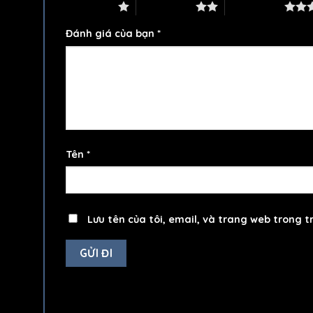
1 trên 5 sao
2 trên 5 sao
3 trên 5 sao
Đánh giá của bạn
*
Tên
*
Lưu tên của tôi, email, và trang web trong tr