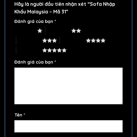
Hãy là người đầu tiên nhận xét “Sofa Nhập
Khẩu Malaysia – Mã 31”
Đánh giá của bạn
*
1 trên 5 sao
2 trên 5 sao
3 trên 5 sao
4 trên 5 sao
5 trên 5 sao
Đánh giá của bạn
*
Tên
*