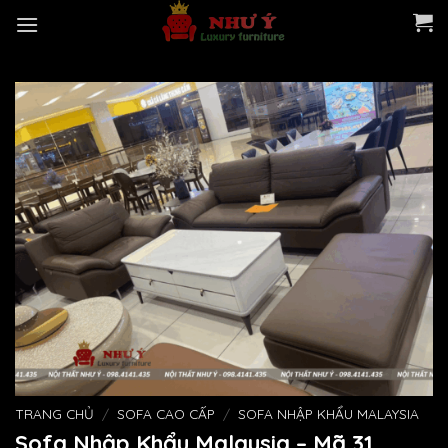
Skip
to
content
TRANG CHỦ
/
SOFA CAO CẤP
/
SOFA NHẬP KHẨU MALAYSIA
Sofa Nhập Khẩu Malaysia – Mã 31