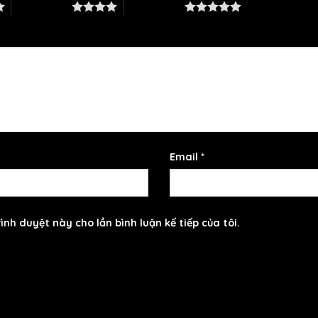
4 trên 5 sao
5 trên 5 sao
Email
*
ình duyệt này cho lần bình luận kế tiếp của tôi.