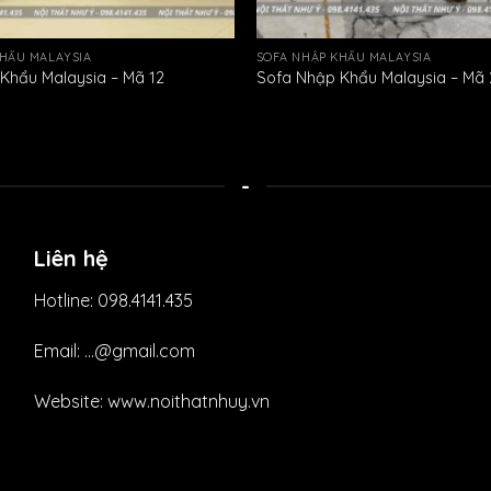
KHẨU MALAYSIA
SOFA NHẬP KHẨU MALAYSIA
Khẩu Malaysia – Mã 12
Sofa Nhập Khẩu Malaysia – Mã 
-
Liên hệ
Hotline: 098.4141.435
Email: ...@gmail.com
Website: www.noithatnhuy.vn