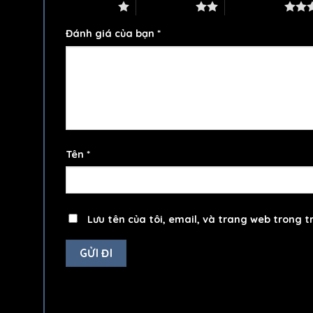
1 trên 5 sao
2 trên 5 sao
3 trên 5 sao
Đánh giá của bạn
*
Tên
*
Lưu tên của tôi, email, và trang web trong tr