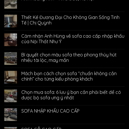
Thiết Kế Đương Đại Cho Không Gian Sống Tinh
Tế | Chị Quỳnh
Cảm nhận Anh Hùng về sofa cao cấp nhập khẩu
của Nội Thất Như Ý
Bí quyết chọn màu sofa theo phong thủy hút
nhiều tài lộc, may mắn
Mách bạn cách chọn sofa “chuẩn không cần
chỉnh” cho từng kiểu phòng khách
Chọn mua sofa: 6 lưu ý bạn cần phải biết để có
được bộ sofa ưng ý nhất
SOFA NHẬP KHẨU CAO CẤP