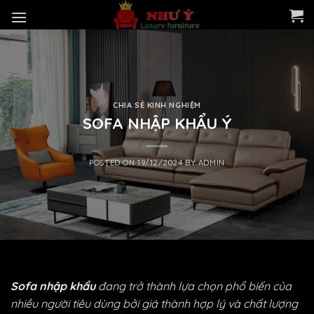
Skip
to
content
CHIA SẺ KINH NGHIỆM
SOFA NHẬP KHẨU Ý
POSTED ON
19/12/2024
BY
ADMIN
Sofa nhập khẩu
đang trở thành lựa chọn phổ biến của
nhiều người tiêu dùng bởi giá thành hợp lý và chất lượng