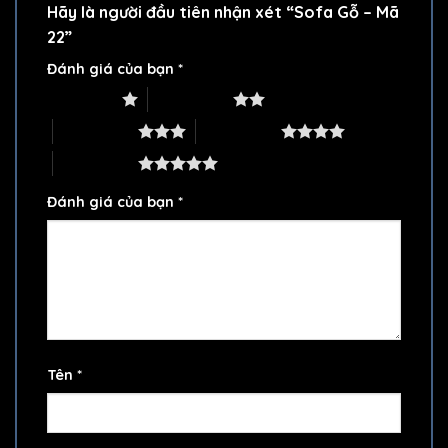
Hãy là người đầu tiên nhận xét “Sofa Gỗ – Mã
22”
Đánh giá của bạn
*
1 trên 5 sao
2 trên 5 sao
3 trên 5 sao
4 trên 5 sao
5 trên 5 sao
Đánh giá của bạn
*
Tên
*