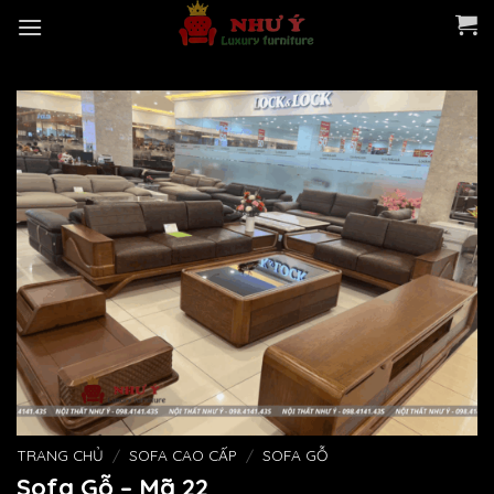
Skip
to
content
TRANG CHỦ
/
SOFA CAO CẤP
/
SOFA GỖ
Sofa Gỗ – Mã 22