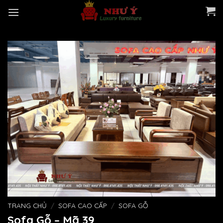
Skip
to
content
TRANG CHỦ
/
SOFA CAO CẤP
/
SOFA GỖ
Sofa Gỗ – Mã 39