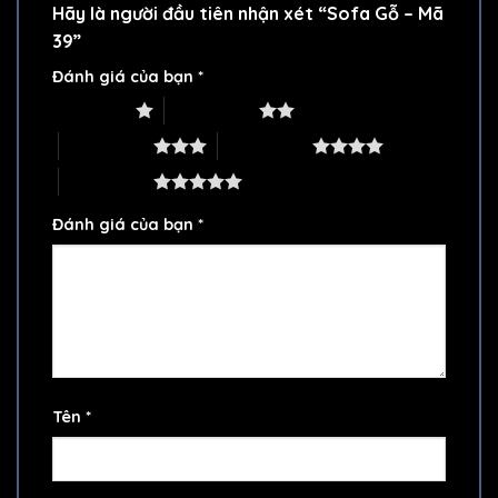
Hãy là người đầu tiên nhận xét “Sofa Gỗ – Mã
39”
Đánh giá của bạn
*
1 trên 5 sao
2 trên 5 sao
3 trên 5 sao
4 trên 5 sao
5 trên 5 sao
Đánh giá của bạn
*
Tên
*