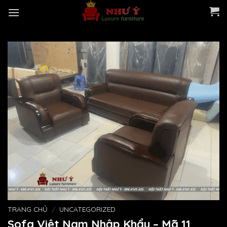
Skip
to
content
TRANG CHỦ
/
UNCATEGORIZED
Sofa Việt Nam Nhập Khẩu – Mã 11