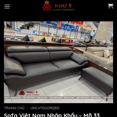
Skip
to
content
TRANG CHỦ
/
UNCATEGORIZED
Sofa Việt Nam Nhập Khẩu – Mã 33