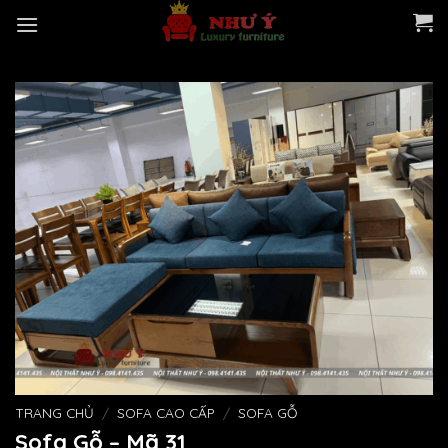
Skip
to
content
TRANG CHỦ
/
SOFA CAO CẤP
/
SOFA GỖ
Sofa Gỗ – Mã 31