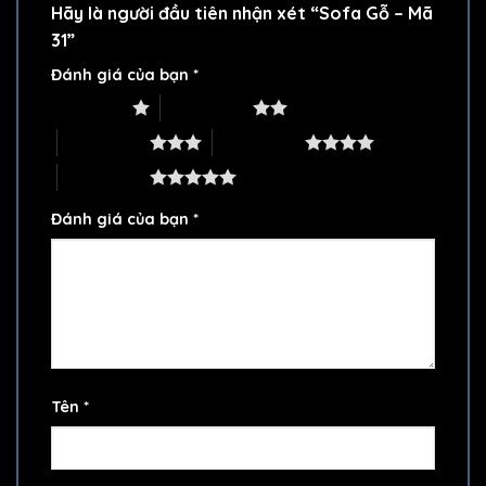
Hãy là người đầu tiên nhận xét “Sofa Gỗ – Mã
31”
Đánh giá của bạn
*
1 trên 5 sao
2 trên 5 sao
3 trên 5 sao
4 trên 5 sao
5 trên 5 sao
Đánh giá của bạn
*
Tên
*